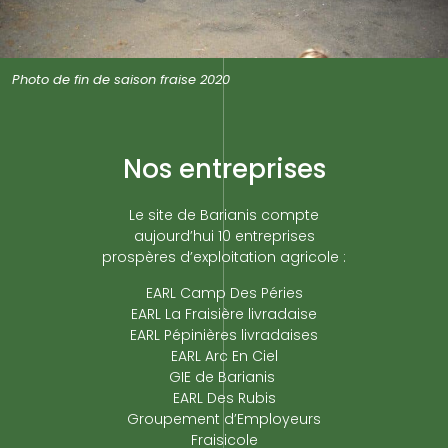
Photo de fin de saison fraise 2020
Nos entreprises
Le site de Barianis compte
aujourd’hui 10 entreprises
prospères d’exploitation agricole :
EARL Camp Des Péries
EARL La Fraisière livradaise
EARL Pépinières livradaises
EARL Arc En Ciel
GIE de Barianis
EARL Des Rubis
Groupement d’Employeurs
Fraisicole