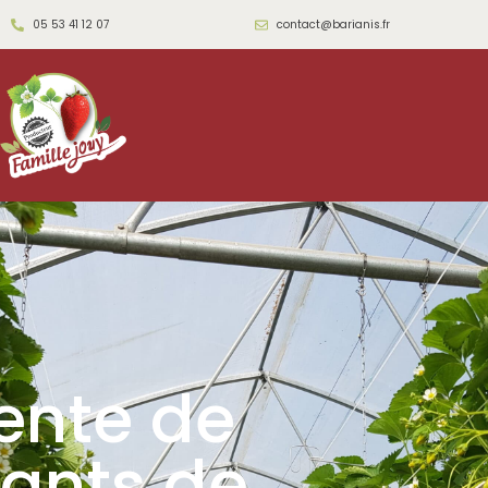
05 53 41 12 07
contact@barianis.fr
ente de
lants de