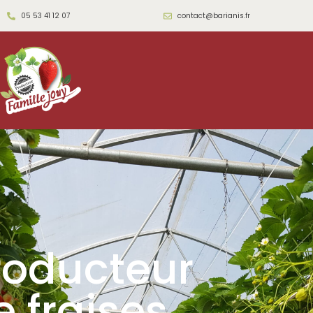
05 53 41 12 07
contact@barianis.fr
roducteur
e fraises