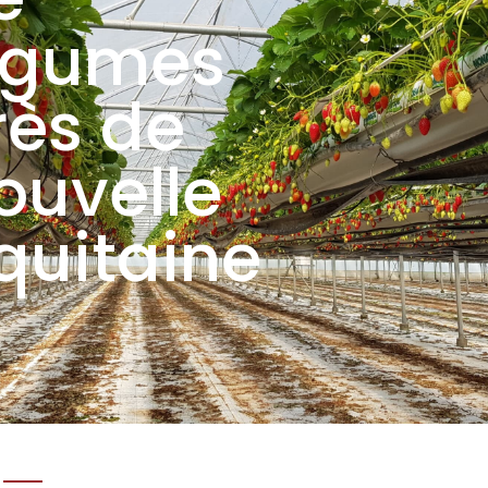
égumes
rès de
ouvelle
quitaine