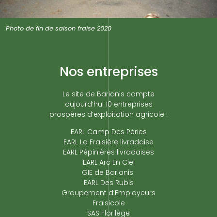
Photo de fin de saison fraise 2020
Nos entreprises
Le site de Barianis compte
aujourd’hui 10 entreprises
prospères d’exploitation agricole :
EARL Camp Des Péries
EARL La Fraisière livradaise
EARL Pépinières livradaises
EARL Arc En Ciel
GIE de Barianis
EARL Des Rubis
Groupement d’Employeurs
Fraisicole
SAS Florilège