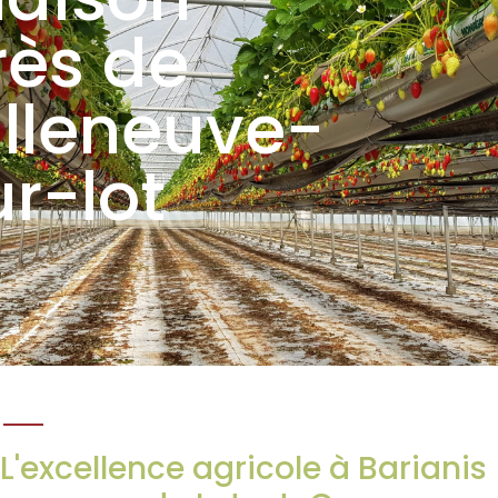
rès de
illeneuve-
ur-lot
L'excellence agricole à Barianis