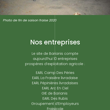
Photo de fin de saison fraise 2020
Nos entreprises
Le site de Barianis compte
aujourd’hui 10 entreprises
prospères d’exploitation agricole :
EARL Camp Des Péries
EARL La Fraisière livradaise
EARL Pépinières livradaises
EARL Arc En Ciel
GIE de Barianis
EARL Des Rubis
Groupement d’Employeurs
Fraisicole