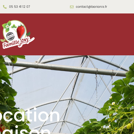
05 53 41 12 07
contact@barianis.fr
ocation
aison