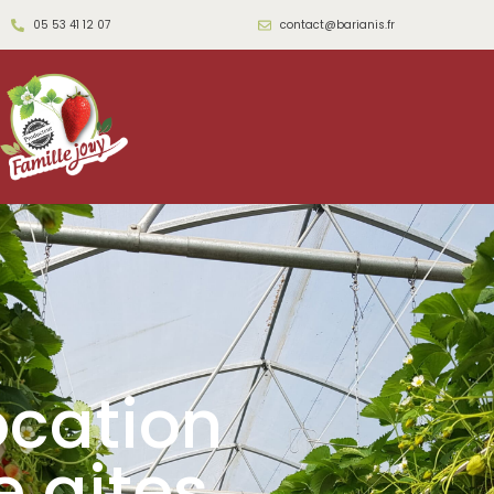
05 53 41 12 07
contact@barianis.fr
ocation
e gites