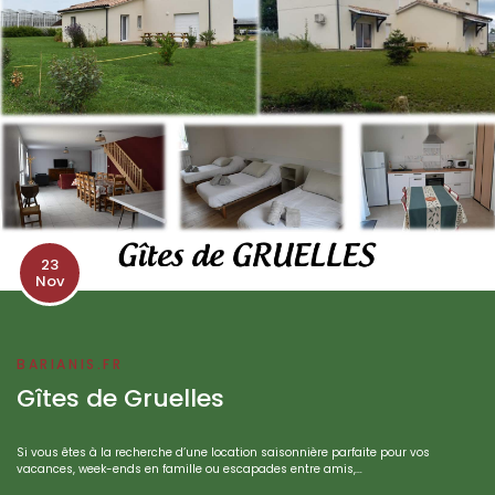
23
Nov
BARIANIS.FR
Gîtes de Gruelles
Si vous êtes à la recherche d’une location saisonnière parfaite pour vos
vacances, week-ends en famille ou escapades entre amis,…