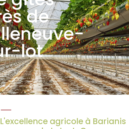
rès de
illeneuve-
ur-lot
L'excellence agricole à Barianis